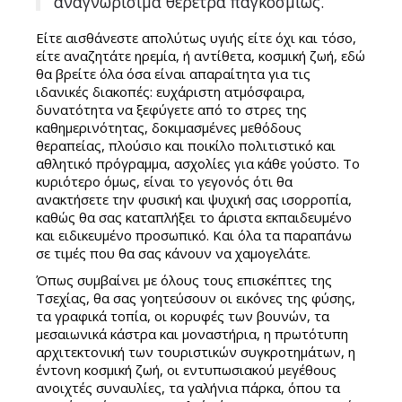
αναγνωρίσιμα θέρετρα παγκοσμίως.
Είτε αισθάνεστε απολύτως υγιής είτε όχι και τόσο,
είτε αναζητάτε ηρεμία, ή αντίθετα, κοσμική ζωή, εδώ
θα βρείτε όλα όσα είναι απαραίτητα για τις
ιδανικές διακοπές: ευχάριστη ατμόσφαιρα,
δυνατότητα να ξεφύγετε από το στρες της
καθημερινότητας, δοκιμασμένες μεθόδους
θεραπείας, πλούσιο και ποικίλο πολιτιστικό και
αθλητικό πρόγραμμα, ασχολίες για κάθε γούστο. Το
κυριότερο όμως, είναι το γεγονός ότι θα
ανακτήσετε την φυσική και ψυχική σας ισορροπία,
καθώς θα σας καταπλήξει το άριστα εκπαιδευμένο
και ειδικευμένο προσωπικό. Και όλα τα παραπάνω
σε τιμές που θα σας κάνουν να χαμογελάτε.
Όπως συμβαίνει με όλους τους επισκέπτες της
Τσεχίας, θα σας γοητεύσουν οι εικόνες της φύσης,
τα γραφικά τοπία, οι κορυφές των βουνών, τα
μεσαιωνικά κάστρα και μοναστήρια, η πρωτότυπη
αρχιτεκτονική των τουριστικών συγκροτημάτων, η
έντονη κοσμική ζωή, οι εντυπωσιακού μεγέθους
ανοιχτές συναυλίες, τα γαλήνια πάρκα, όπου τα