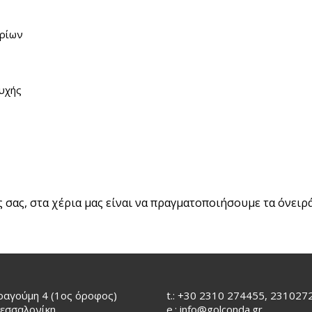
ηρίων
υχής
 σας, στα χέρια μας είναι να πραγματοποιήσουμε τα όνειρά
ραγούμη 4 (1ος όροφος)
t.: +30 2310 274455, 231027
εσσαλονίκη
e.:
info@golconda.gr