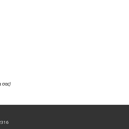
 σας!
2316