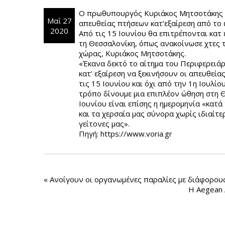
Ο πρωθυπουργός Κυριάκος Μητσοτάκης α
Μαΐ 27
απευθείας πτήσεων κατ’εξαίρεση από το 
2020
Από τις 15 Ιουνίου θα επιτρέπονται κατ 
τη Θεσσαλονίκη, όπως ανακοίνωσε χτες
χώρας, Κυριάκος Μητσοτάκης.
«Έκανα δεκτό το αίτημα του Περιφερειά
κατ’ εξαίρεση να ξεκινήσουν οι απευθεί
τις 15 Ιουνίου και όχι από την 1η Ιουλίο
τρόπο δίνουμε μια επιπλέον ώθηση στη 
Ιουνίου είναι επίσης η ημερομηνία «κατά
και τα χερσαία μας σύνορα χωρίς ιδιαίτ
γείτονες μας».
Πηγή: https://www.voria.gr
«
Ανοίγουν οι οργανωμένες παραλίες με διάφορου
Η Aegean 