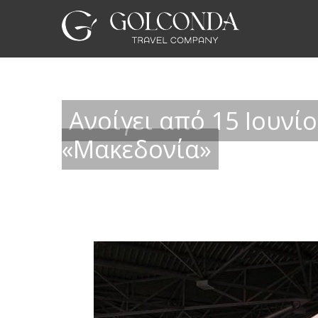
Ανοίγει από 15 Ιουνί
«Μακεδονία»